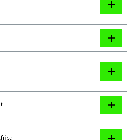
t
frica