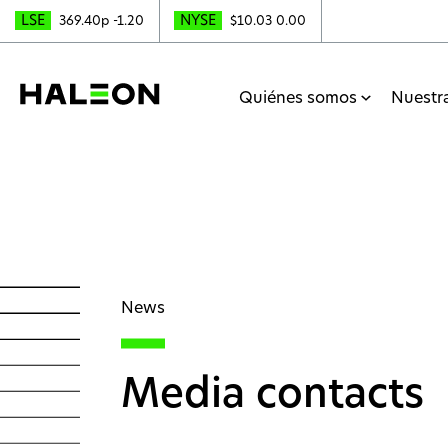
LSE
NYSE
369.40p
-1.20
$10.03
0.00
Quiénes somos
Nuestr
News
Media contacts