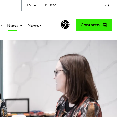
ES
Choose Your Language
Contacto
News
News
English
Spanish
Portuguese