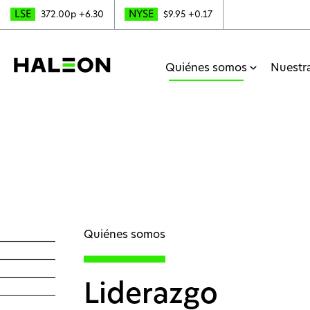
LSE
NYSE
372.00p
+6.30
$9.95
+0.17
Quiénes somos
Nuestr
Quiénes somos
Liderazgo