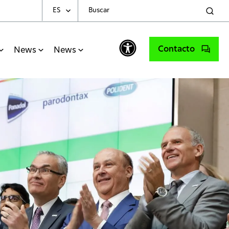
ES
Choose Your Language
Contacto
News
News
English
Spanish
Portuguese