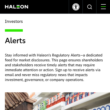
LSE
NYSE
370.70p
+0.10
$10.03
+0.08
Investors
Quiénes somos
Alerts
Nuestras Marcas
Stay informed with Haleon’s Regulatory Alerts—a dedicated
Nuestro Impacto
feed for market disclosures. This page ensures shareholders
and stakeholders receive timely alerts that may require
immediate attention or action. Sign up to receive alerts via
Investors
email and never miss regulatory news that impacts
investment, governance, or company operations.
Carreras
News