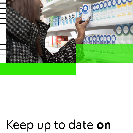
News
Profesionales de la salud
ES
Compartir
Home
Investors
Regulatory news
Keep up to date
on