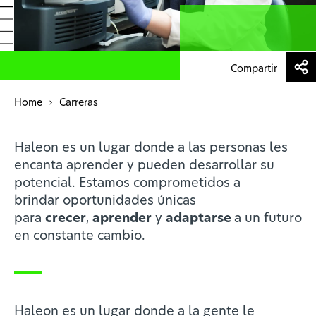
News
Profesionales de la salud
Compartir
Home
Carreras
ES
Haleon es un lugar donde a las personas les
encanta aprender y pueden desarrollar su
potencial. Estamos comprometidos a
brindar oportunidades únicas
para
crecer
,
aprender
y
adaptarse
a un futuro
en constante cambio.
Haleon es un lugar donde a la gente le