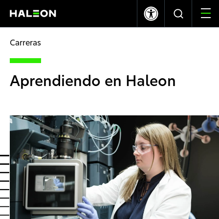
LSE
NYSE
369.40p
-1.20
$10.03
0.00
Carreras
Quiénes somos
Aprendiendo en Haleon
Nuestras Marcas
Nuestro Impacto
Investors
Carreras
News