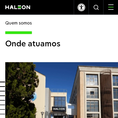
LSE
NYSE
370.60p
+4.90
$10.03
+0.08
Quem somos
Quem somos
Onde atuamos
As nossas marcas
O nosso impacto
Investors
Carreiras
News