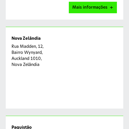
Mais informações
Malaysia Capability Centre
Nova Zelândia
TA-09-1, Level 9, Tower A, Plaza 33,
Rua Madden, 12,
Jalan Kemajuan, Seksyen 13,
Bairro Wynyard,
46200 Petaling Jaya, Selangor, Malaysia
Auckland 1010,
Nova Zelândia
Paquistão