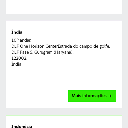
Índia
10º andar,
DLF One Horizon CenterEstrada do campo de golfe,
DLF Fase 5, Gurugram (Haryana),
122002,
Índia
Mais informações
Contato para relatar um evento adverso
Indonésia