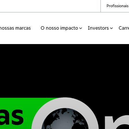
Profissionai
nossas marcas
O nosso impacto
Investors
Carr