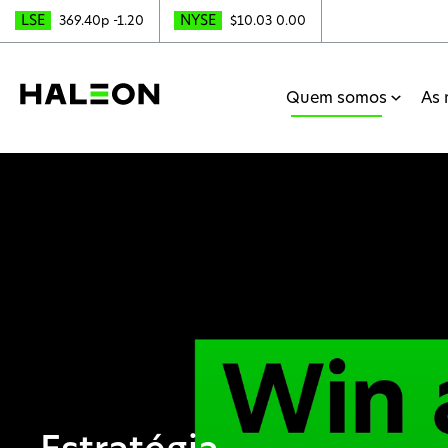
LSE
NYSE
369.40p
-1.20
$10.03
0.00
Quem somos
As 