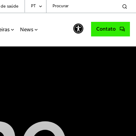
PT
s de saúde
Choose Your Language
Contato
eiras
News
English
Spanish
Portuguese