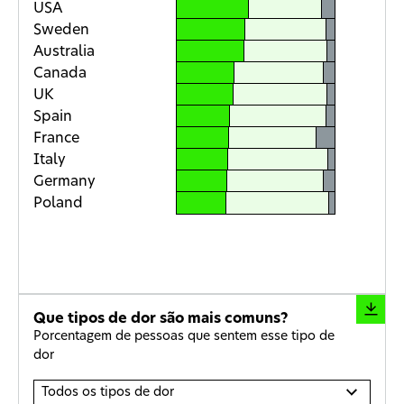
details
USA
for
Sweden
Sweden
Australia
Open
Canada
details
for
UK
Australia
Spain
Open
France
details
Italy
for
Canada
Germany
Open
Poland
details
for
UK
Open
details
for
Spain
Que tipos de dor são mais comuns?
Open
Porcentagem de pessoas que sentem esse tipo de
details
dor
for
France
Open