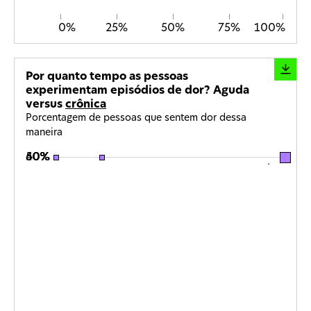
Mexico
Open
0
%
25
%
50
%
75
%
100
%
details
for
South
Africa
Por quanto tempo as pessoas
Open
experimentam episódios de dor? Aguda
details
versus
crônica
for
Porcentagem de pessoas que sentem dor dessa
Colombia
maneira
Aguda
Open
50%
52%
51%
details
40
50
60
%
%
%
Crônica
for
50%
48%
49%
Saudi
Arabia
Open
details
for
Malaysia
Open
details
for
China