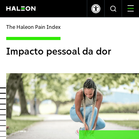
LSE
NYSE
369.40p
-1.20
$10.03
0.00
The Haleon Pain Index
Quem somos
Impacto pessoal da dor
As nossas marcas
O nosso impacto
Investors
Carreiras
News