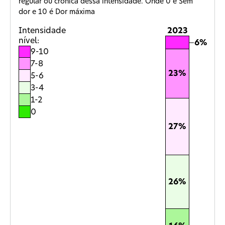
regular ou crônica dessa intensidade. Onde 0 é Sem
dor e 10 é Dor máxima
Intensidade
2023
nível:
6%
6%
9-10
7-8
23%
23%
5-6
3-4
1-2
0
27%
27%
26%
26%