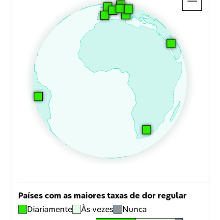
Open
details
for
Países com as maiores taxas de dor regular
USA
Diariamente
Às vezes
Nunca
Open