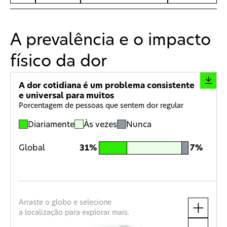
A prevalência e o impacto
físico da dor
A dor cotidiana é um problema consistente
e universal para muitos
Porcentagem de pessoas que sentem dor regular
Diariamente
Às vezes
Nunca
Global
31%
7%
Arraste o globo e selecione
a localização para explorar mais.