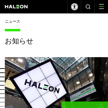
ニュース
について
Haleon
お知らせ
ブランド
私たちの貢献
採用情報
ニュース
ヘルスパートナー